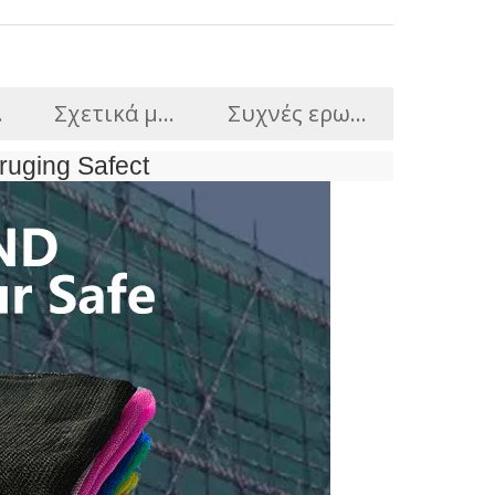
εις
Σχετικά με εμάς
Συχνές ερωτήσεις
ruging Safect