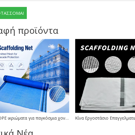
ΤΑΣΣΟΜΑΙ
αφή προϊόντα
HDPE ικριώματα για παγκόσμια χονδρική πώληση
τικά Νέα