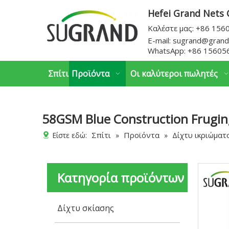
Hefei Grand Nets C
Καλέστε μας: +86 15
E-mail:
sugrand@grand
WhatsApp:
+86 15605
Σπίτι
Προϊόντα
Οι καλύτεροι πωλητές
58GSM Blue Construction Frugin
Σπίτι
Προϊόντα
Δίχτυ ικριώματ
Είστε εδώ:
»
»
Κατηγορία προϊόντων
Δίχτυ σκίασης