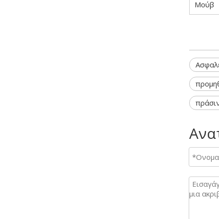
Μούβ
Ασφαλ
προμη
πράσιν
Ανα