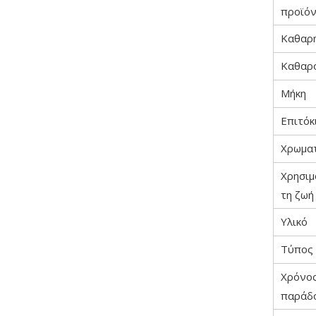
προϊό
Καθαρ
Καθαρ
Μήκη
Επιτόκ
Χρωμα
Χρησι
τη ζωή
Υλικό
Τύπος
Χρόνο
παράδ