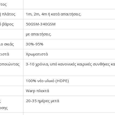
ντος
ή πλάτος
1m, 2m, 4m ή κατά απαιτήσεις.
ό βάρος
50GSM-340GSM
με απαιτήσεις.
ιο σκιάς
30%-95%
τιστά
Χρωματιστά
μοποιώντας
3-10 χρόνια, υπό κανονικές καιρικές συνθήκες κα
100% νέο υλικό (HDPE)
Warp πλεκτά
ς
20-35 ημέρες μετά
οσης