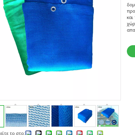
δομ
προ
και
χώρ
απα
ίτε το στο: