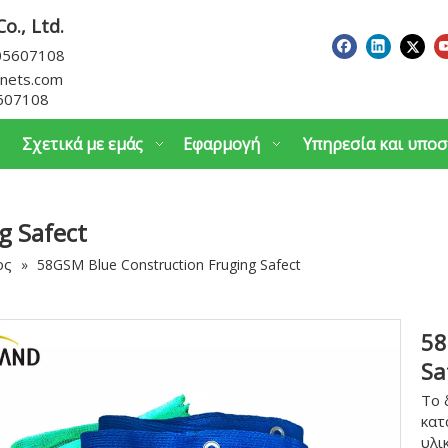
o., Ltd.
605607108
nets.com
607108
Σχετικά με εμάς
Εφαρμογή
Υπηρεσία και υποσ
g Safect
ος
»
58GSM Blue Construction Fruging Safect
58
Sa
Το 
κατ
υλι