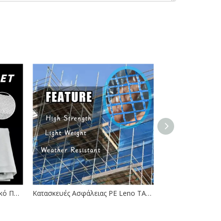
Κίνα Εργοστάσιο Επαγγελματικό Προμηθευτικό Κτίριο Κτίριο Ασφαλείας Ασφαλείας
Κατασκευές Ασφάλειας PE Leno TARP Σκαστοκύτταρα Φύλλα βαρέως τύπου πυρκαγιάς