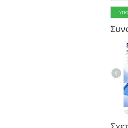
ΥΠΟ
Συν
Σχε