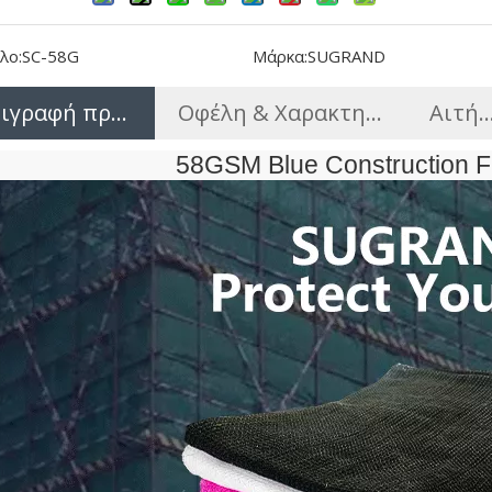
λο:
SC-58G
Μάρκα:
SUGRAND
ιγραφή προϊόντος
Οφέλη & Χαρακτηριστικά
Αιτήσ
58GSM Blue Construction F