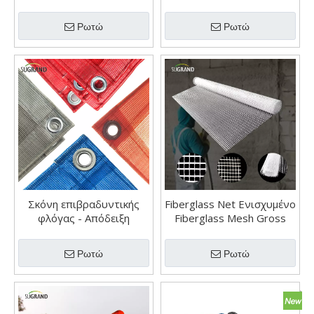
τύπου για προστασία από
για κατασκευή
την πτώση
Ρωτώ
Ρωτώ
Σκόνη επιβραδυντικής
Fiberglass Net Ενισχυμένο
φλόγας - Απόδειξη
Fiberglass Mesh Gross
καθαρού πυροσβεστικού
Net
πλέγματος επένδυσης
Ρωτώ
Ρωτώ