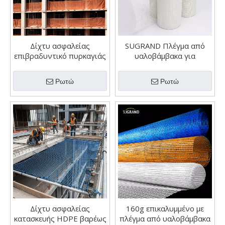
Δίχτυ ασφαλείας
SUGRAND Πλέγμα από
επιβραδυντικό πυρκαγιάς
υαλοβάμβακα για
Δίχτυ με ικριώματα
ενίσχυση τοίχου
πυρκαγιάς
Ρωτώ
Ρωτώ
Δίχτυ ασφαλείας
160g επικαλυμμένο με
κατασκευής HDPE βαρέως
πλέγμα από υαλοβάμβακα