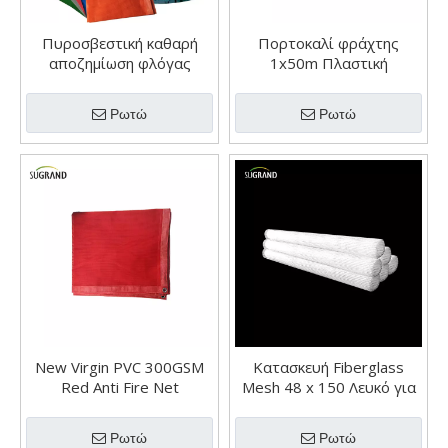
Πυροσβεστική καθαρή
Πορτοκαλί φράχτης
αποζημίωση φλόγας
1x50m Πλαστική
Ασφαλείας Ασφάλεια PVC
περίφραξη ματιών
Κατασκευή Ασφαλείας
Ρωτώ
Ρωτώ
Δίκτυο
New Virgin PVC 300GSM
Κατασκευή Fiberglass
Red Anti Fire Net
Mesh 48 x 150 Λευκό για
κτίριο
Ρωτώ
Ρωτώ