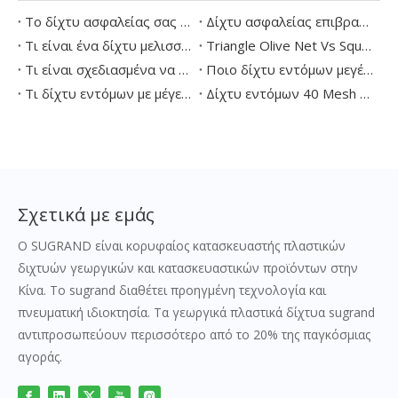
Το δίχτυ ασφαλείας σας συμμορφώνεται με τους πιο πρόσφατους κανόνες ασφαλείας της ΕΕ;
Δίχτυ ασφαλείας επιβραδυντικό πυρκαγιάς για οικοδομικά έργα
Τι είναι ένα δίχτυ μελισσών και πώς λειτουργεί;
Triangle Olive Net Vs Square Olive Net
Τι είναι σχεδιασμένα να κάνουν τα συστήματα διχτυών ασφαλείας
Ποιο δίχτυ εντόμων μεγέθους πλέγματος είναι καλύτερο για λαχανικά θερμοκηπίου;
Τι δίχτυ εντόμων με μέγεθος ματιών σταματά τον θρίπ;
Δίχτυ εντόμων 40 Mesh έναντι 50 Mesh: Ποιο μέγεθος ματιών είναι καλύτερο για λαχανικά;
Σχετικά με εμάς
Ο SUGRAND είναι κορυφαίος κατασκευαστής πλαστικών
διχτυών γεωργικών και κατασκευαστικών προϊόντων στην
Κίνα. Το sugrand διαθέτει προηγμένη τεχνολογία και
πνευματική ιδιοκτησία. Τα γεωργικά πλαστικά δίχτυα sugrand
αντιπροσωπεύουν περισσότερο από το 20% της παγκόσμιας
αγοράς.