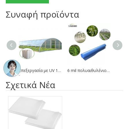
Συναφή προϊόντα
Επεξεργασία με UV 150 Microns / 200 Microns Cover Cover Greshouse Ενισχυμένο Πλαστικό Λειτουργό
6 mil πολυαιθυλένιο φιλμ μπλε πλαστικό φιλμ θερμοκηπίου
Σχετικά Νέα