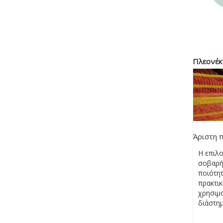
Πλεονέκ
Άριστη 
Η επιλο
σοβαρή
ποιότητ
πρακτικ
χρησιμ
διάστημ