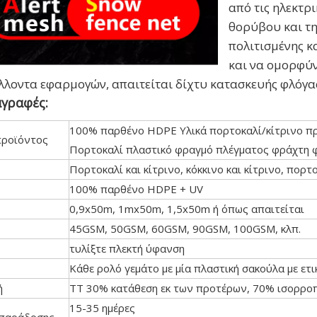
από τις ηλεκτρ
θορύβου και τη
πολιτισμένης κ
και να ομορφύν
λοντα εφαρμογών, απαιτείται δίχτυ κατασκευής φλόγας
γραφές:
100% παρθένο HDPE Υλικά πορτοκαλί/κίτρινο πρ
ροϊόντος
Πορτοκαλί πλαστικό φραγμό πλέγματος φράχτη φ
Πορτοκαλί και κίτρινο, κόκκινο και κίτρινο, πορτο
100% παρθένο HDPE + UV
ς
0,9x50m, 1mx50m, 1,5x50m ή όπως απαιτείται
45GSM, 50GSM, 60GSM, 90GSM, 100GSM, κλπ.
τυλίξτε πλεκτή ύφανση
Κάθε ρολό γεμάτο με μία πλαστική σακούλα με ετι
ή
TT 30% κατάθεση εκ των προτέρων, 70% ισορροπ
15-35 ημέρες