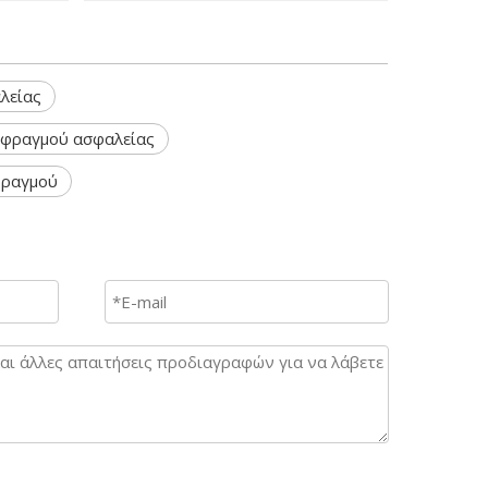
λείας
 φραγμού ασφαλείας
φραγμού