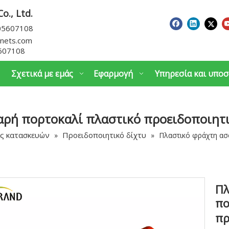
o., Ltd.
605607108
nets.com
607108
Σχετικά με εμάς
Εφαρμογή
Υπηρεσία και υποσ
αρή πορτοκαλί πλαστικό προειδοποιητ
ας κατασκευών
Προειδοποιητικό δίχτυ
»
»
Πλαστικό φράχτη ασ
Πλ
πο
πρ