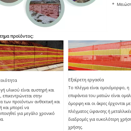
* Μειώστ
τημα προϊόντος:
Εξαίρετη εργασία
ποιότητα
Το πλέγμα είναι ομοιόμορφο, η
γή υλικού είναι αυστηρή και
επιφάνεια του ματιών είναι ομαλ
, επικεντρώνεται στην
α των προϊόντων ανθεκτική και
όμορφη και οι άκρες έρχονται με
ή και μπορεί να
πλέγματος ύφανσης ή μεταλλικέ
οποιηθεί για μεγάλο χρονικό
α.
διαδρομές για ευκολότερη χρήση
χρήσης.