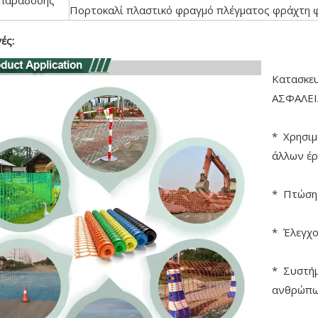
παράδοσης
Πορτοκαλί πλαστικό φραγμό πλέγματος φράχτη φ
ές:
Κατασκε
ΑΣΦΑΛΕΙ
* Χρησιμ
άλλων έ
* Πτώση 
* Έλεγχο
* Συστήμ
ανθρώπ