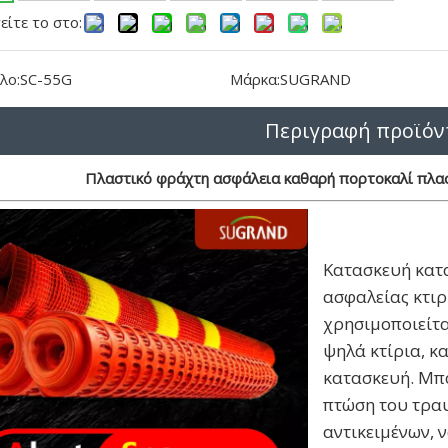
ίτε το στο:
λο:
SC-55G
Μάρκα:
SUGRAND
Περιγραφή προϊόν
Πλαστικό φράχτη ασφάλεια καθαρή πορτοκαλί πλασ
Κατασκευή κατα
ασφαλείας κτιρ
χρησιμοποιείτα
ψηλά κτίρια, κ
κατασκευή. Μπο
πτώση του τρα
αντικειμένων, 