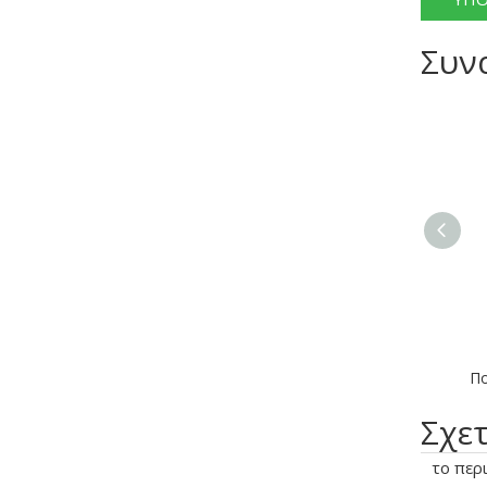
Συν
Σχε
το περι