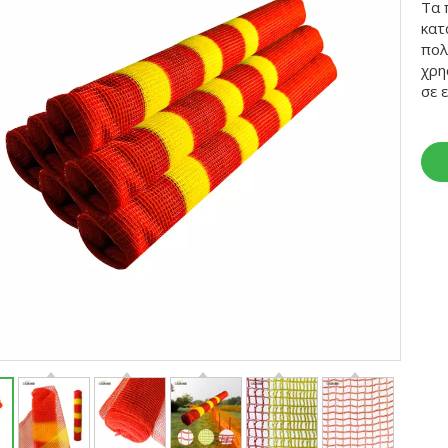
Τα 
κατ
πολ
χρη
σε 