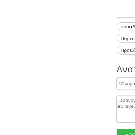
προειδ
Πορτοκ
Προειδ
Ανα
ΥΠΟ