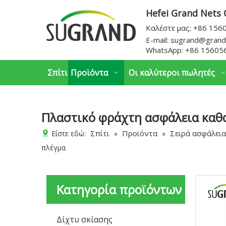
Hefei Grand Nets C
Καλέστε μας: +86 15
E-mail:
sugrand@grand
WhatsApp:
+86 15605
Σπίτι
Προϊόντα
Οι καλύτεροι πωλητές
Πλαστικό φράχτη ασφάλεια καθ
Σπίτι
Προϊόντα
Σειρά ασφάλει
Είστε εδώ:
»
»
πλέγμα
Κατηγορία προϊόντων
Δίχτυ σκίασης