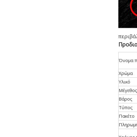
περιβάλ
Προδια
Όνομα π
Χρώμα
Υλικό
Μέγεθο
Βάρος
Τύπος
Πακέτο
Πληρωμ